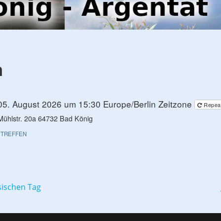
h
05. August 2026 um 15:30
Europe/Berlin Zeitzone
Repea
Mühlstr. 20a 64732 Bad König
TREFFEN
ion
sischen Tag