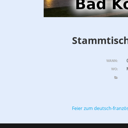
Stammtisc
WANN:
WO:
Beitragsnavigat
Feier zum deutsch-franzö