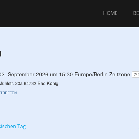
HOME
BE
h
02. September 2026 um 15:30
Europe/Berlin Zeitzone
Mühlstr. 20a 64732 Bad König
TREFFEN
ion
sischen Tag