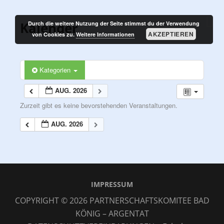
Zum
PARTNERSCHAFTSKOMITEE
Inhalt
M
Kalender
Durch die weitere Nutzung der Seite stimmst du der Verwendung
BAD KÖNIG – ARGENTAT
springen
AKZEPTIEREN
von Cookies zu.
Weitere Informationen
Kategorien
AUG. 2026
Zurzeit gibt es keine bevorstehenden Veranstaltungen.
AUG. 2026
IMPRESSUM
COPYRIGHT © 2026
PARTNERSCHAFTSKOMITEE BAD
KÖNIG – ARGENTAT