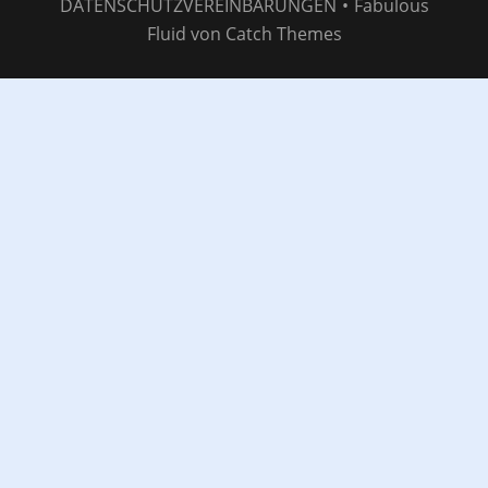
DATENSCHUTZVEREINBARUNGEN
•
Fabulous
Fluid von
Catch Themes