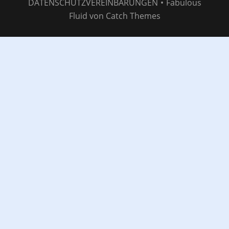
DATENSCHUTZVEREINBARUNGEN
•
Fabulous
Fluid von
Catch Themes