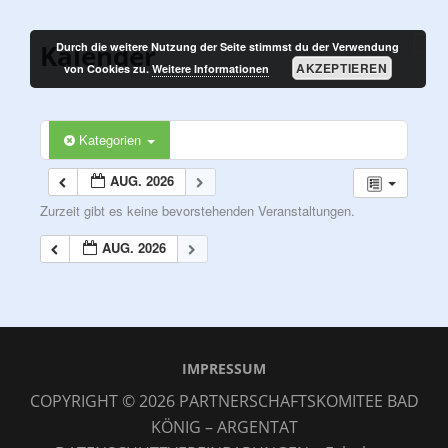
Zum
PARTNERSCHAFTSKOMITEE
Inhalt
M
Kalender
Durch die weitere Nutzung der Seite stimmst du der Verwendung
BAD KÖNIG – ARGENTAT
springen
AKZEPTIEREN
von Cookies zu.
Weitere Informationen
Kategorien
AUG. 2026
Zurzeit gibt es keine bevorstehenden Veranstaltungen.
AUG. 2026
IMPRESSUM
COPYRIGHT © 2026
PARTNERSCHAFTSKOMITEE BAD
KÖNIG – ARGENTAT