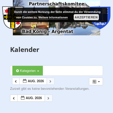
Zum
PARTNERSCHAFTSKOMITEE
Inhalt
Durch die weitere Nutzung der Seite stimmst du der Verwendung
BAD KÖNIG – ARGENTAT
springen
AKZEPTIEREN
von Cookies zu.
Weitere Informationen
Kalender
Kategorien
AUG. 2026
Zurzeit gibt es keine bevorstehenden Veranstaltungen.
AUG. 2026