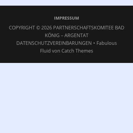
IMPRESSUM
COPYRIGHT © 2026
PARTNERSCHAFTSKOMITEE BAD
KÖNIG – ARGENTAT
DATENSCHUTZVEREINBARUNGEN
•
Fabulous
Fluid von
Catch Themes