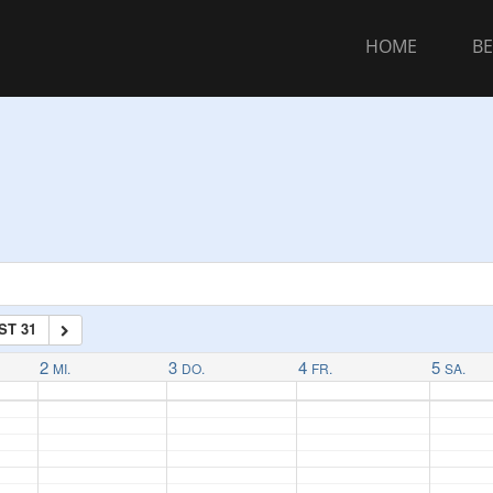
HOME
BE
T 31
2
3
4
5
MI.
DO.
FR.
SA.