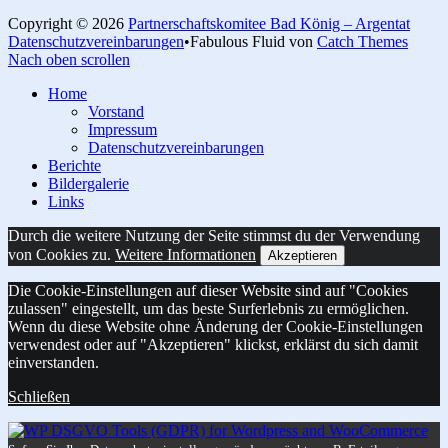
Copyright © 2026
Partnerschaftskomitee Bad König – Argentat
Datenschutzvereinbarungen
•
Fabulous Fluid von
Catch Themes
Nach oben scrollen
Home
Vorstand
Impressum
Datenschutzvereinbarungen
Berichte
Bildergalerie
Links
Durch die weitere Nutzung der Seite stimmst du der Verwendung
von Cookies zu.
Weitere Informationen
Akzeptieren
Die Cookie-Einstellungen auf dieser Website sind auf "Cookies
zulassen" eingestellt, um das beste Surferlebnis zu ermöglichen.
Wenn du diese Website ohne Änderung der Cookie-Einstellungen
verwendest oder auf "Akzeptieren" klickst, erklärst du sich damit
einverstanden.
Schließen