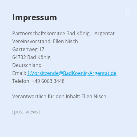
Zum
PARTNERSCHAFTSKOMITEE
Inhalt
M
Impressum
BAD KÖNIG – ARGENTAT
springen
Partnerschaftskomitee Bad König – Argentat
Vereinsvorstand: Ellen Nisch
Gartenweg 17
64732 Bad König
Deutschland
Email:
1.Vorsitzende@BadKoenig-Argentat.de
Telefon: +49 6063 3448
Verantwortlich für den Inhalt: Ellen Nisch
[post-views]